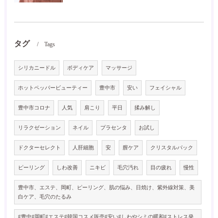
タグ
Tags
シリカニードル
ボディケア
マッサージ
ホットペッパービューティー
豊中市
安い
フェイシャル
豊中市コロナ
人気
肩こり
平日
揉み解し
リラクゼーション
ネイル
プラセンタ
お試し
ドクターセレクト
人肝細胞
安
膣ケア
クリスタルパック
ピーリング
しわ改善
ニキビ
毛穴汚れ
目の疲れ
慢性
豊中市、エステ、岡町、ピーリング、肌の悩み、日焼け、紫外線対策、美
白ケア、毛穴のたるみ
#豊中#岡町#エステ#韓国コスメ販売#安い#しわやシミの暖和#ストレス発