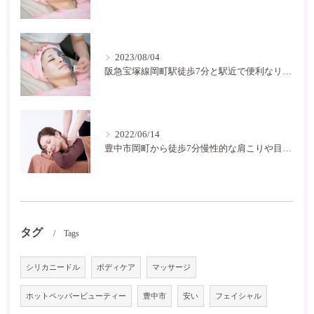
2023/08/04
阪急宝塚線岡町駅徒歩7分と駅近で便利なリラクゼーションサロン！お家サロンで気軽に通いやすいです。
2022/06/14
豊中市岡町から徒歩7分慢性的な肩こりや目の疲れなどにお困りの方には是非癒し空間に！
タグ
Tags
シリカニードル
ボディケア
マッサージ
ホットペッパービューティー
豊中市
安い
フェイシャル