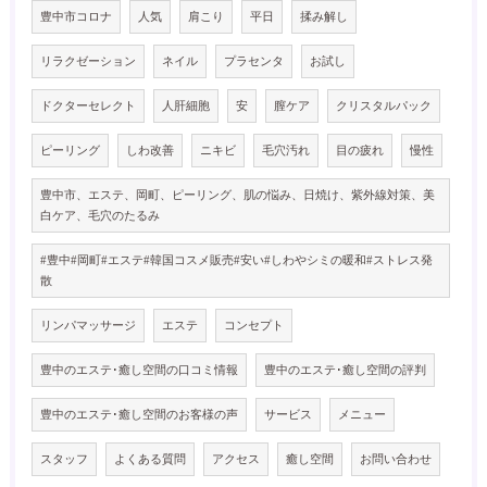
豊中市コロナ
人気
肩こり
平日
揉み解し
リラクゼーション
ネイル
プラセンタ
お試し
ドクターセレクト
人肝細胞
安
膣ケア
クリスタルパック
ピーリング
しわ改善
ニキビ
毛穴汚れ
目の疲れ
慢性
豊中市、エステ、岡町、ピーリング、肌の悩み、日焼け、紫外線対策、美
白ケア、毛穴のたるみ
#豊中#岡町#エステ#韓国コスメ販売#安い#しわやシミの暖和#ストレス発
散
リンパマッサージ
エステ
コンセプト
豊中のエステ･癒し空間の口コミ情報
豊中のエステ･癒し空間の評判
豊中のエステ･癒し空間のお客様の声
サービス
メニュー
スタッフ
よくある質問
アクセス
癒し空間
お問い合わせ