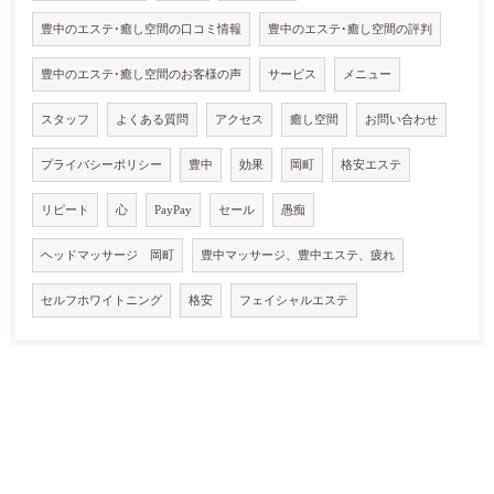
豊中のエステ･癒し空間の口コミ情報
豊中のエステ･癒し空間の評判
豊中のエステ･癒し空間のお客様の声
サービス
メニュー
スタッフ
よくある質問
アクセス
癒し空間
お問い合わせ
プライバシーポリシー
豊中
効果
岡町
格安エステ
リピート
心
PayPay
セール
愚痴
ヘッドマッサージ 岡町
豊中マッサージ、豊中エステ、疲れ
セルフホワイトニング
格安
フェイシャルエステ