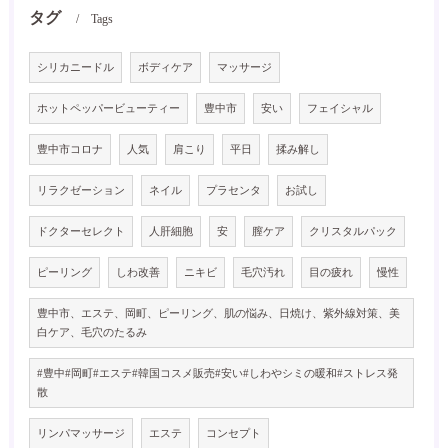
タグ
Tags
シリカニードル
ボディケア
マッサージ
ホットペッパービューティー
豊中市
安い
フェイシャル
豊中市コロナ
人気
肩こり
平日
揉み解し
リラクゼーション
ネイル
プラセンタ
お試し
ドクターセレクト
人肝細胞
安
膣ケア
クリスタルパック
ピーリング
しわ改善
ニキビ
毛穴汚れ
目の疲れ
慢性
豊中市、エステ、岡町、ピーリング、肌の悩み、日焼け、紫外線対策、美
白ケア、毛穴のたるみ
#豊中#岡町#エステ#韓国コスメ販売#安い#しわやシミの暖和#ストレス発
散
リンパマッサージ
エステ
コンセプト