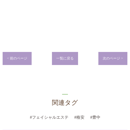
< 前のページ
一覧に戻る
次のページ >
関連タグ
#フェイシャルエステ
#格安
#豊中