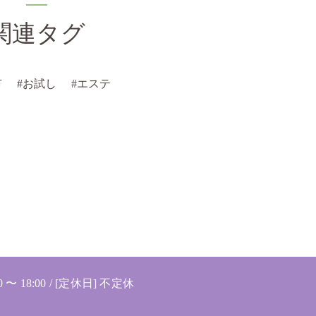
関連タグ
市
#お試し
#エステ
0 〜 18:00 / [定休日] 不定休