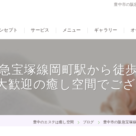
豊中市の阪
ンセプト
サービス
メニュー
ギャラリー
オ
急宝塚線岡町駅から徒歩
大歓迎の癒し空間でご
豊中のエステは癒し空間
ブログ
豊中市の阪急宝塚線