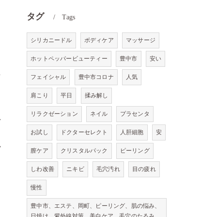
タグ
Tags
シリカニードル
ボディケア
マッサージ
ホットペッパービューティー
豊中市
安い
ま
フェイシャル
豊中市コロナ
人気
肩こり
平日
揉み解し
リラクゼーション
ネイル
プラセンタ
ク
お試し
ドクターセレクト
人肝細胞
安
ラ
膣ケア
クリスタルパック
ピーリング
しわ改善
ニキビ
毛穴汚れ
目の疲れ
慢性
豊中市、エステ、岡町、ピーリング、肌の悩み、
日焼け、紫外線対策、美白ケア、毛穴のたるみ