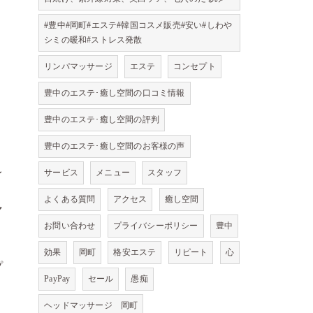
#豊中#岡町#エステ#韓国コスメ販売#安い#しわや
シミの暖和#ストレス発散
リンパマッサージ
エステ
コンセプト
豊中のエステ･癒し空間の口コミ情報
豊中のエステ･癒し空間の評判
豊中のエステ･癒し空間のお客様の声
レ
サービス
メニュー
スタッフ
よくある質問
アクセス
癒し空間
マ
お問い合わせ
プライバシーポリシー
豊中
効果
岡町
格安エステ
リピート
心
プ
PayPay
セール
愚痴
ヘッドマッサージ 岡町