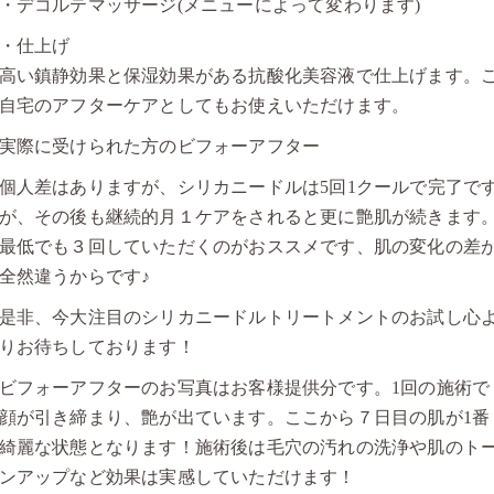
・デコルテマッサージ(メニューによって変わります)
・仕上げ
高い鎮静効果と保湿効果がある抗酸化美容液で仕上げます。
自宅のアフターケアとしてもお使えいただけます。
実際に受けられた方のビフォーアフター
個人差はありますが、シリカニードルは5回1クールで完了で
が、その後も継続的月１ケアをされると更に艶肌が続きます
最低でも３回していただくのがおススメです、肌の変化の差
全然違うからです♪
是非、今大注目のシリカニードルトリートメントのお試し心
りお待ちしております！
ビフォーアフターのお写真はお客様提供分です。1回の施術で
顔が引き締まり、艶が出ています。ここから７日目の肌が1番
綺麗な状態となります！施術後は毛穴の汚れの洗浄や肌のト
ンアップなど効果は実感していただけます！