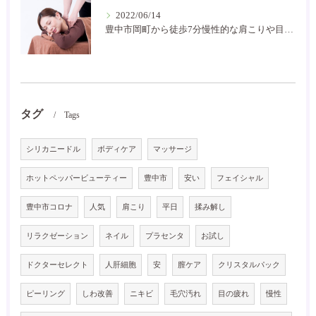
2022/06/14
豊中市岡町から徒歩7分慢性的な肩こりや目の疲れなどにお困りの方には是非癒し空間に！
タグ
Tags
シリカニードル
ボディケア
マッサージ
ホットペッパービューティー
豊中市
安い
フェイシャル
豊中市コロナ
人気
肩こり
平日
揉み解し
リラクゼーション
ネイル
プラセンタ
お試し
ドクターセレクト
人肝細胞
安
膣ケア
クリスタルパック
ピーリング
しわ改善
ニキビ
毛穴汚れ
目の疲れ
慢性