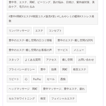
豊中市、エステ、岡町、ピーリング、肌の悩み、日焼け、紫外線対策、美
白ケア、毛穴のたるみ
#豊中#岡町#エステ#韓国コスメ販売#安い#しわやシミの暖和#ストレス発
散
リンパマッサージ
エステ
コンセプト
豊中のエステ･癒し空間の口コミ情報
豊中のエステ･癒し空間の評判
豊中のエステ･癒し空間のお客様の声
サービス
メニュー
スタッフ
よくある質問
アクセス
癒し空間
お問い合わせ
プライバシーポリシー
豊中
効果
岡町
格安エステ
リピート
心
PayPay
セール
愚痴
ヘッドマッサージ 岡町
豊中マッサージ、豊中エステ、疲れ
セルフホワイトニング
格安
フェイシャルエステ