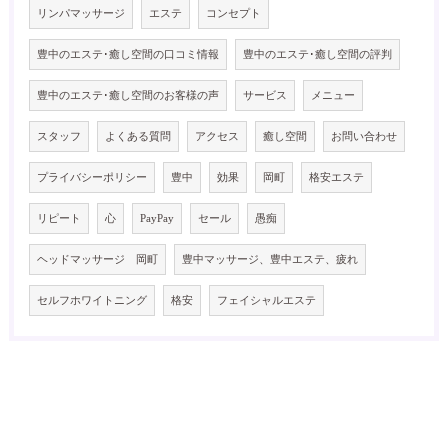
リンパマッサージ
エステ
コンセプト
豊中のエステ･癒し空間の口コミ情報
豊中のエステ･癒し空間の評判
豊中のエステ･癒し空間のお客様の声
サービス
メニュー
スタッフ
よくある質問
アクセス
癒し空間
お問い合わせ
プライバシーポリシー
豊中
効果
岡町
格安エステ
リピート
心
PayPay
セール
愚痴
ヘッドマッサージ 岡町
豊中マッサージ、豊中エステ、疲れ
セルフホワイトニング
格安
フェイシャルエステ