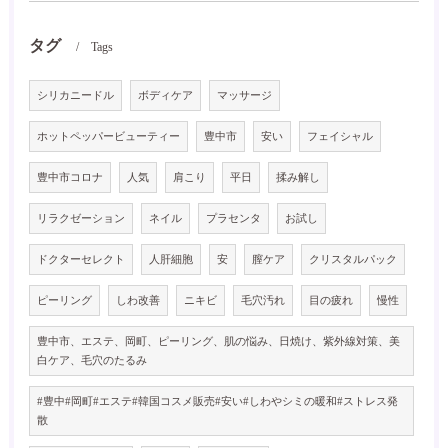
タグ
Tags
シリカニードル
ボディケア
マッサージ
ホットペッパービューティー
豊中市
安い
フェイシャル
豊中市コロナ
人気
肩こり
平日
揉み解し
リラクゼーション
ネイル
プラセンタ
お試し
ドクターセレクト
人肝細胞
安
膣ケア
クリスタルパック
ピーリング
しわ改善
ニキビ
毛穴汚れ
目の疲れ
慢性
豊中市、エステ、岡町、ピーリング、肌の悩み、日焼け、紫外線対策、美
白ケア、毛穴のたるみ
#豊中#岡町#エステ#韓国コスメ販売#安い#しわやシミの暖和#ストレス発
散