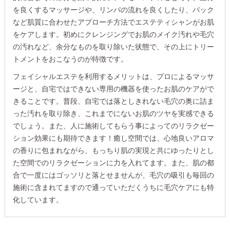
を良くするマッサージや、リンパの流れを良くしたり、パック
など肌質に合わせたアプローチ方法でエステティシャンがお肌
をケアします。初めにクレンジングでお肌のメイク汚れや毛穴
の汚れなど、余分なものを取り除いた状態で、その上にトリー
トメントをおこなうのが特徴です。
フェイシャルエステを利用するメリットは、プロによるマッサ
ージと、自宅ではできない専用の機器を使ったお肌のケアがで
きることです。普段、自宅では落としきれない毛穴の奥に詰ま
った汚れを取り除き、これまでにないお肌のツヤを実感できる
でしょう。また、人に施術してもらう事によってのリラクゼー
ション効果にも期待できます！癒し空間では、心地良いアロマ
の香りに包まれながら、もっちり肌の実現と共にゆったりとし
た空間でのリラクゼーションに力を入れてます。また、肌の都
合で一度にはゴッソリと落とせませんが、毛穴の吸引も毎回の
施術に含まれてますので通っていただくうちに毛穴ケアにも特
化しています。