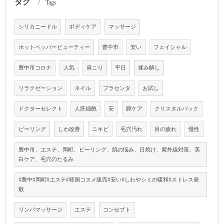
タグ
Tags
シリカニードル
ボディケア
マッサージ
ホットペッパービューティー
豊中市
安い
フェイシャル
豊中市コロナ
人気
肩こり
平日
揉み解し
リラクゼーション
ネイル
プラセンタ
お試し
ドクターセレクト
人肝細胞
安
膣ケア
クリスタルパック
ピーリング
しわ改善
ニキビ
毛穴汚れ
目の疲れ
慢性
豊中市、エステ、岡町、ピーリング、肌の悩み、日焼け、紫外線対策、美
白ケア、毛穴のたるみ
#豊中#岡町#エステ#韓国コスメ販売#安い#しわやシミの暖和#ストレス発
散
リンパマッサージ
エステ
コンセプト