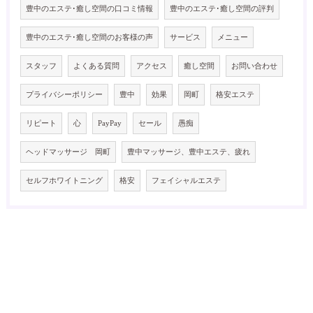
豊中のエステ･癒し空間の口コミ情報
豊中のエステ･癒し空間の評判
豊中のエステ･癒し空間のお客様の声
サービス
メニュー
スタッフ
よくある質問
アクセス
癒し空間
お問い合わせ
プライバシーポリシー
豊中
効果
岡町
格安エステ
リピート
心
PayPay
セール
愚痴
ヘッドマッサージ 岡町
豊中マッサージ、豊中エステ、疲れ
セルフホワイトニング
格安
フェイシャルエステ