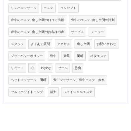
リンパマッサージ
エステ
コンセプト
豊中のエステ･癒し空間の口コミ情報
豊中のエステ･癒し空間の評判
豊中のエステ･癒し空間のお客様の声
サービス
メニュー
スタッフ
よくある質問
アクセス
癒し空間
お問い合わせ
プライバシーポリシー
豊中
効果
岡町
格安エステ
リピート
心
PayPay
セール
愚痴
ヘッドマッサージ 岡町
豊中マッサージ、豊中エステ、疲れ
セルフホワイトニング
格安
フェイシャルエステ