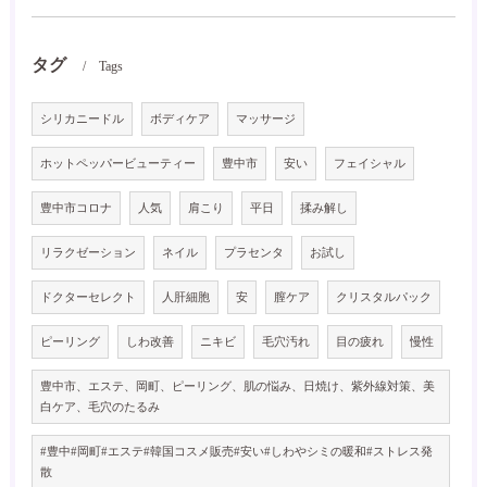
タグ
Tags
シリカニードル
ボディケア
マッサージ
ホットペッパービューティー
豊中市
安い
フェイシャル
豊中市コロナ
人気
肩こり
平日
揉み解し
リラクゼーション
ネイル
プラセンタ
お試し
ドクターセレクト
人肝細胞
安
膣ケア
クリスタルパック
ピーリング
しわ改善
ニキビ
毛穴汚れ
目の疲れ
慢性
豊中市、エステ、岡町、ピーリング、肌の悩み、日焼け、紫外線対策、美
白ケア、毛穴のたるみ
#豊中#岡町#エステ#韓国コスメ販売#安い#しわやシミの暖和#ストレス発
散