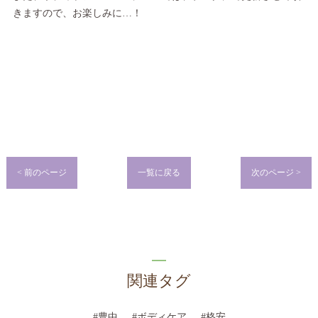
きますので、お楽しみに…！
< 前のページ
一覧に戻る
次のページ >
関連タグ
#豊中
#ボディケア
#格安