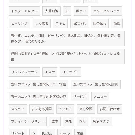
ドクターセレクト
人肝細胞
安
膣ケア
クリスタルパック
ピーリング
しわ改善
ニキビ
毛穴汚れ
目の疲れ
慢性
豊中市、エステ、岡町、ピーリング、肌の悩み、日焼け、紫外線対策、美
白ケア、毛穴のたるみ
#豊中#岡町#エステ#韓国コスメ販売#安い#しわやシミの暖和#ストレス発
散
リンパマッサージ
エステ
コンセプト
豊中のエステ･癒し空間の口コミ情報
豊中のエステ･癒し空間の評判
豊中のエステ･癒し空間のお客様の声
サービス
メニュー
スタッフ
よくある質問
アクセス
癒し空間
お問い合わせ
プライバシーポリシー
豊中
効果
岡町
格安エステ
リピート
心
PayPay
セール
愚痴