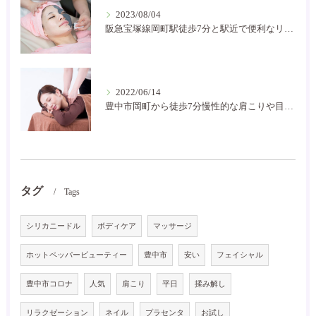
2023/08/04
阪急宝塚線岡町駅徒歩7分と駅近で便利なリラクゼーションサロン！お家サロンで気軽に通いやすいです。
2022/06/14
豊中市岡町から徒歩7分慢性的な肩こりや目の疲れなどにお困りの方には是非癒し空間に！
タグ
Tags
シリカニードル
ボディケア
マッサージ
ホットペッパービューティー
豊中市
安い
フェイシャル
豊中市コロナ
人気
肩こり
平日
揉み解し
リラクゼーション
ネイル
プラセンタ
お試し