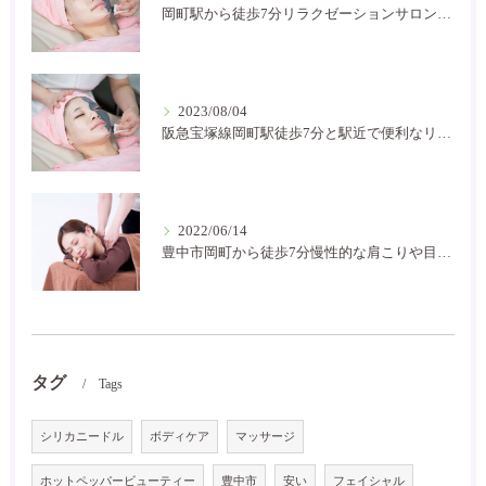
岡町駅から徒歩7分リラクゼーションサロン癒し空間です
2023/08/04
阪急宝塚線岡町駅徒歩7分と駅近で便利なリラクゼーションサロン！お家サロンで気軽に通いやすいです。
2022/06/14
豊中市岡町から徒歩7分慢性的な肩こりや目の疲れなどにお困りの方には是非癒し空間に！
タグ
Tags
シリカニードル
ボディケア
マッサージ
ホットペッパービューティー
豊中市
安い
フェイシャル