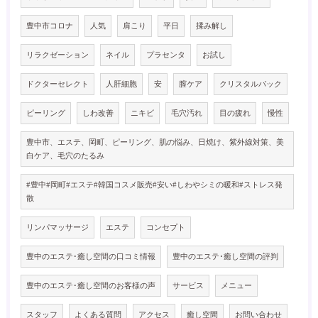
豊中市コロナ
人気
肩こり
平日
揉み解し
リラクゼーション
ネイル
プラセンタ
お試し
ドクターセレクト
人肝細胞
安
膣ケア
クリスタルパック
ピーリング
しわ改善
ニキビ
毛穴汚れ
目の疲れ
慢性
豊中市、エステ、岡町、ピーリング、肌の悩み、日焼け、紫外線対策、美
白ケア、毛穴のたるみ
#豊中#岡町#エステ#韓国コスメ販売#安い#しわやシミの暖和#ストレス発
散
リンパマッサージ
エステ
コンセプト
豊中のエステ･癒し空間の口コミ情報
豊中のエステ･癒し空間の評判
豊中のエステ･癒し空間のお客様の声
サービス
メニュー
スタッフ
よくある質問
アクセス
癒し空間
お問い合わせ