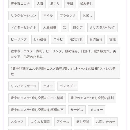
豊中市コロナ
人気
肩こり
平日
揉み解し
リラクゼーション
ネイル
プラセンタ
お試し
ドクターセレクト
人肝細胞
安
膣ケア
クリスタルパック
ピーリング
しわ改善
ニキビ
毛穴汚れ
目の疲れ
慢性
豊中市、エステ、岡町、ピーリング、肌の悩み、日焼け、紫外線対策、美
白ケア、毛穴のたるみ
#豊中#岡町#エステ#韓国コスメ販売#安い#しわやシミの暖和#ストレス発
散
リンパマッサージ
エステ
コンセプト
豊中のエステ･癒し空間の口コミ情報
豊中のエステ･癒し空間の評判
豊中のエステ･癒し空間のお客様の声
サービス
メニュー
スタッフ
よくある質問
アクセス
癒し空間
お問い合わせ